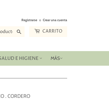
Registrarse
o
Crear una cuenta
CARRITO
Buscar
SALUD E HIGIENE
MÁS
CO . CORDERO