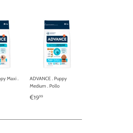
py Maxi .
ADVANCE . Puppy
Medium . Pollo
9
PRECIO
€19,99
€19
99
AL
HABITUAL