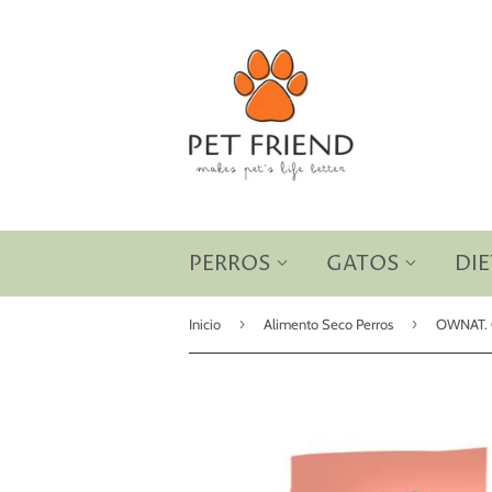
PERROS
GATOS
DIE
›
›
Inicio
Alimento Seco Perros
OWNAT. C