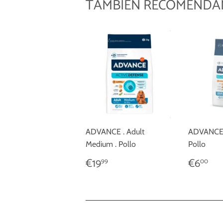
TAMBIÉN RECOMEND
ADVANCE . Adult
ADVANCE .
Medium . Pollo
Pollo
PRECIO
€19,99
PREC
€6
€19
€6
99
00
HABITUAL
HABI