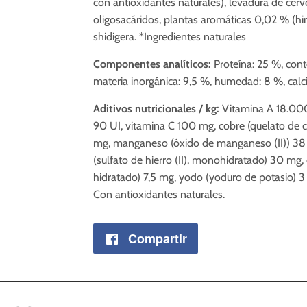
con antioxidantes naturales), levadura de cer
oligosacáridos, plantas aromáticas 0,02 % (hin
shidigera. *Ingredientes naturales
Componentes analíticos:
Proteína: 25 %, cont
materia inorgánica: 9,5 %, humedad: 8 %, calcio
Aditivos nutricionales / kg:
Vitamina A 18.000
90 UI, vitamina C 100 mg, cobre (quelato de c
mg, manganeso (óxido de manganeso (II)) 38 m
(sulfato de hierro (II), monohidratado) 30 mg,
hidratado) 7,5 mg, yodo (yoduro de potasio) 3 
Con antioxidantes naturales.
Compartir
Compartir
en
Facebook