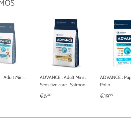
AMOS
 Adult Mini .
ADVANCE . Adult Mini .
ADVANCE . Pup
Sensitive care . Salmon
Pollo
IO
,00
PRECIO
€6,00
PRECIO
€19,9
€6
€19
00
99
TUAL
HABITUAL
HABITU