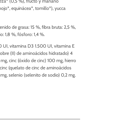
veza* (0,5 %), fructo y manano
ojo*, equinácea*, tomillo*), yucca
enido de grasa: 15 %, fibra bruta: 2,5 %,
: 1,8 %, fósforo: 1,4 %.
 UI, vitamina D3 1.500 UI, vitamina E
obre (II) de aminoácidos hidratado) 4
g, cinc (óxido de cinc) 100 mg, hierro
 cinc (quelato de cinc de aminoácidos
mg, selenio (selenito de sodio) 0,2 mg.