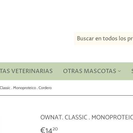
TAS VETERINARIAS
OTRAS MASCOTAS
lassic . Monoproteico . Cordero
OWNAT. CLASSIC . MONOPROTEI
€14
€14,20
20