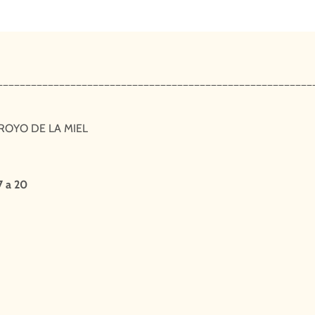
________________________________________________________
ROYO DE LA MIEL
7 a 20